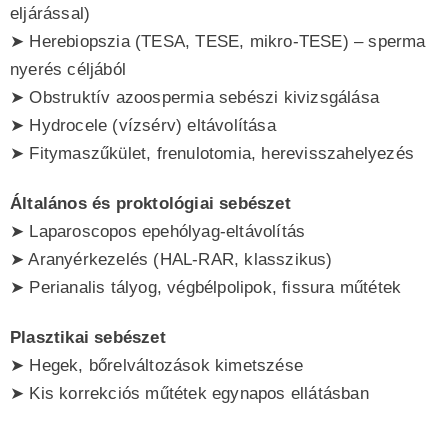
eljárással)
➤ Herebiopszia (TESA, TESE, mikro-TESE) – sperma
nyerés céljából
➤ Obstruktív azoospermia sebészi kivizsgálása
➤ Hydrocele (vízsérv) eltávolítása
➤ Fitymaszűkület, frenulotomia, herevisszahelyezés
Általános és proktológiai sebészet
➤ Laparoscopos epehólyag-eltávolítás
➤ Aranyérkezelés (HAL-RAR, klasszikus)
➤ Perianalis tályog, végbélpolipok, fissura műtétek
Plasztikai sebészet
➤ Hegek, bőrelváltozások kimetszése
➤ Kis korrekciós műtétek egynapos ellátásban