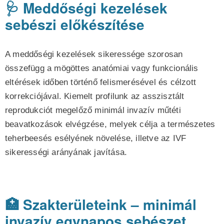
🩺 Meddőségi kezelések
sebészi előkészítése
A meddőségi kezelések sikeressége szorosan
összefügg a mögöttes anatómiai vagy funkcionális
eltérések időben történő felismerésével és célzott
korrekciójával. Kiemelt profilunk az asszisztált
reprodukciót megelőző minimál invazív műtéti
beavatkozások elvégzése, melyek célja a természetes
teherbeesés esélyének növelése, illetve az IVF
sikerességi arányának javítása.
🏥 Szakterületeink – minimál
invazív egynapos sebészet