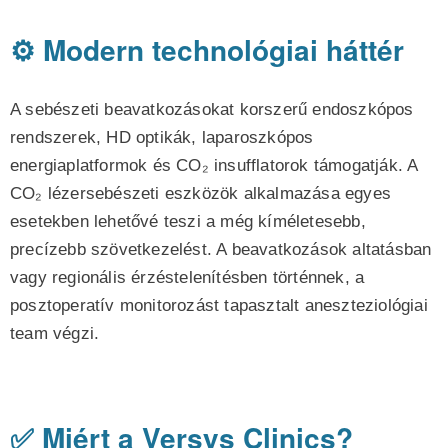
⚙️ Modern technológiai háttér
A sebészeti beavatkozásokat korszerű endoszkópos
rendszerek, HD optikák, laparoszkópos
energiaplatformok és CO₂ insufflatorok támogatják. A
CO₂ lézersebészeti eszközök alkalmazása egyes
esetekben lehetővé teszi a még kíméletesebb,
precízebb szövetkezelést. A beavatkozások altatásban
vagy regionális érzéstelenítésben történnek, a
posztoperatív monitorozást tapasztalt aneszteziológiai
team végzi.
✅ Miért a Versys Clinics?