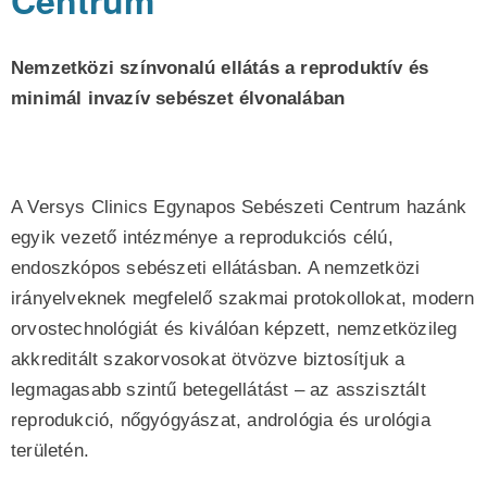
Centrum
Nemzetközi színvonalú ellátás
a reproduktív és
minimál invazív sebészet élvonalában
A Versys Clinics Egynapos Sebészeti Centrum hazánk
egyik vezető intézménye a reprodukciós célú,
endoszkópos sebészeti ellátásban. A nemzetközi
irányelveknek megfelelő szakmai protokollokat, modern
orvostechnológiát és kiválóan képzett, nemzetközileg
akkreditált szakorvosokat ötvözve biztosítjuk a
legmagasabb szintű betegellátást – az asszisztált
reprodukció, nőgyógyászat, andrológia és urológia
területén.