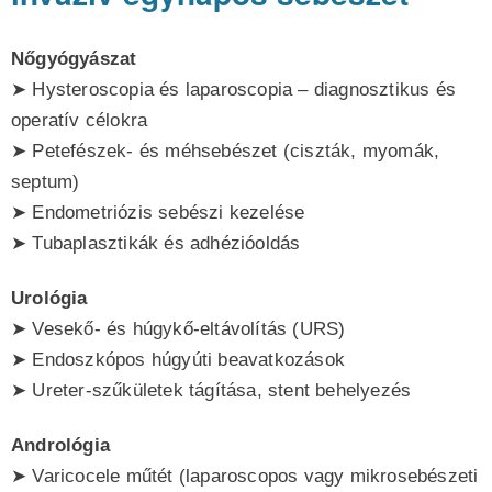
Nőgyógyászat
➤ Hysteroscopia és laparoscopia – diagnosztikus és
operatív célokra
➤ Petefészek- és méhsebészet (ciszták, myomák,
septum)
➤ Endometriózis sebészi kezelése
➤ Tubaplasztikák és adhézióoldás
Urológia
➤ Vesekő- és húgykő-eltávolítás (URS)
➤ Endoszkópos húgyúti beavatkozások
➤ Ureter-szűkületek tágítása, stent behelyezés
Andrológia
➤ Varicocele műtét (laparoscopos vagy mikrosebészeti