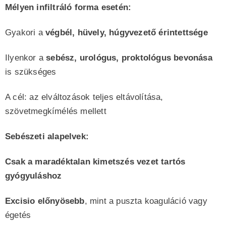
Mélyen infiltráló forma esetén:
Gyakori a
végbél, hüvely, húgyvezető érintettsége
Ilyenkor a
sebész, urológus, proktológus bevonása
is szükséges
A cél: az elváltozások teljes eltávolítása,
szövetmegkímélés mellett
Sebészeti alapelvek:
Csak a maradéktalan kimetszés vezet tartós
gyógyuláshoz
Excisio előnyösebb
, mint a puszta koaguláció vagy
égetés