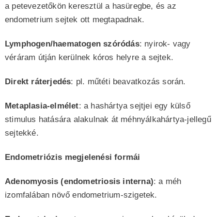
a petevezetőkön keresztül a hasüregbe, és az
endometrium sejtek ott megtapadnak.
Lymphogen/haematogen szóródás
: nyirok- vagy
véráram útján kerülnek kóros helyre a sejtek.
Direkt ráterjedés
: pl. műtéti beavatkozás során.
Metaplasia-elmélet
: a hashártya sejtjei egy külső
stimulus hatására alakulnak át méhnyálkahártya-jellegű
sejtekké.
Endometriózis megjelenési formái
Adenomyosis (endometriosis interna)
: a méh
izomfalában növő endometrium-szigetek.