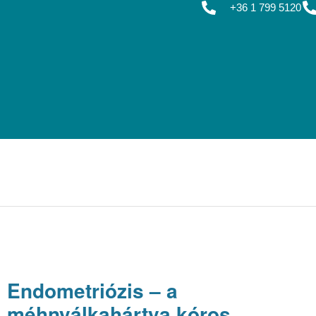
+36 1 799 5120
Endometriózis – a
méhnyálkahártya kóros