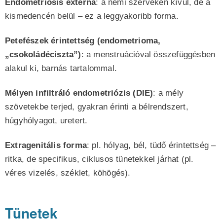
Endometriosis externa
: a nemi szerveken kívül, de a
kismedencén belül – ez a leggyakoribb forma.
Petefészek érintettség (endometrioma,
„csokoládéciszta”)
: a menstruációval összefüggésben
alakul ki, barnás tartalommal.
Mélyen infiltráló endometriózis (DIE)
: a mély
szövetekbe terjed, gyakran érinti a bélrendszert,
húgyhólyagot, uretert.
Extragenitális forma
: pl. hólyag, bél, tüdő érintettség –
ritka, de specifikus, ciklusos tünetekkel járhat (pl.
véres vizelés, széklet, köhögés).
Tünetek