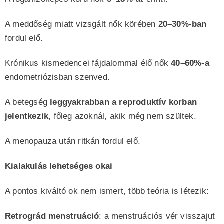
A meddőség miatt vizsgált nők körében
20–30%-ban
fordul elő.
Krónikus kismedencei fájdalommal élő nők
40–60%-a
endometriózisban szenved.
A betegség
leggyakrabban a reproduktív korban
jelentkezik
, főleg azoknál, akik még nem szültek.
A menopauza után ritkán fordul elő.
Kialakulás lehetséges okai
A pontos kiváltó ok nem ismert, több teória is létezik:
Retrográd menstruáció
: a menstruációs vér visszajut