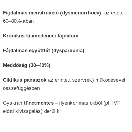
Fájdalmas menstruáció (dysmenorrhoea)
: az esetek
60–80%-ában
Krónikus kismedencei fájdalom
Fájdalmas együttlét (dyspareunia)
Meddőség (30–40%)
Ciklikus panaszok
az érintett szerv(ek) működésével
összefüggésben
Gyakran
tünetmentes
– ilyenkor más okból (pl. IVF
előtti kivizsgálás) derül ki