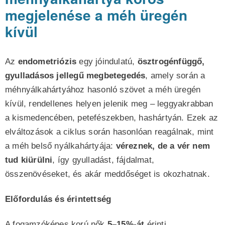
megjelenése a méh üregén
kívül
Az
endometriózis
egy jóindulatú,
ösztrogénfüggő,
gyulladásos jellegű megbetegedés
, amely során a
méhnyálkahártyához hasonló szövet a méh üregén
kívül, rendellenes helyen jelenik meg – leggyakrabban
a kismedencében, petefészekben, hashártyán. Ezek az
elváltozások a ciklus során hasonlóan reagálnak, mint
a méh belső nyálkahártyája:
véreznek, de a vér nem
tud kiürülni
, így gyulladást, fájdalmat,
összenövéseket, és akár meddőséget is okozhatnak.
Előfordulás és érintettség
A fogamzóképes korú nők
5–15%-át
érinti.