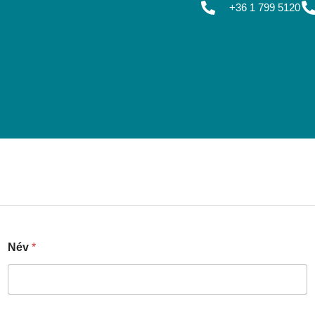
+36 1 799 5120
Név
*