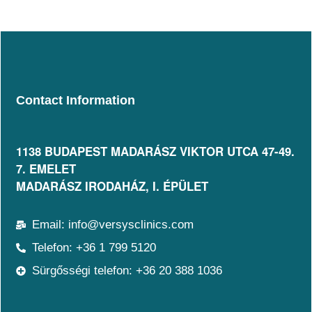
l
a
t
b
a
n
N
é
Contact Information
v
1138 BUDAPEST MADARÁSZ VIKTOR UTCA 47-49.
7. EMELET​
MADARÁSZ IRODAHÁZ, I. ÉPÜLET
Email: info@versysclinics.com
Telefon: +36 1 799 5120
Sürgősségi telefon: +36 20 388 1036