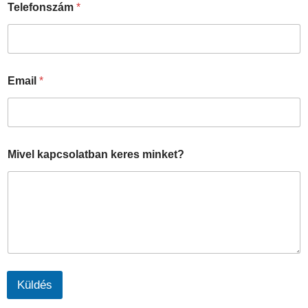
Telefonszám
*
Email
*
m
Mivel kapcsolatban keres minket?
i
n
k
e
t
?
k
a
p
c
Küldés
s
o