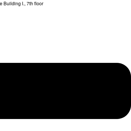
Building I., 7th floor
ll
k az Ön
lmainkat.