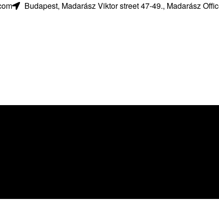
.com
Budapest, Madarász Viktor street 47-49., Madarász Office 
 Az oldal tartalma feltöltés alatt á
unk rajta, hogy a lehető leghamarabb elérhetővé tegyü
számára ezt az információt is.
látogasson vissza később, vagy böngéssze a már elérhető tarta
🤍 Köszönjük türelmét és megértését!