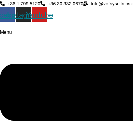
+36 1 799 5120
+36 30 332 0670
info@versysclinics
cebook
Instagram
Youtube
Menu

Dolgoz
Kérjük, 