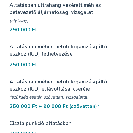
Altatásban ultrahang vezérelt méh és
petevezető átjárhatósági vizsgálat
(HyCoSy)
290 000 Ft
Altatásban méhen belüli fogamzásgátló
eszköz (IUD) felhelyezése
250 000 Ft
Altatásban méhen belüli fogamzásgátló
eszköz (IUD) eltávolítása, cseréje
*szükség esetén szövettani vizsgálattal
250 000 Ft + 90 000 Ft (szövettan)*
Ciszta punkció altatásban