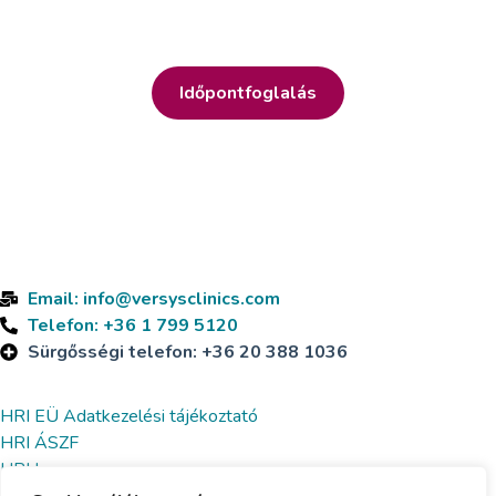
Időpontfoglalás
Áraink 2025.07.01-től érvényesek. Az árváltoztatás jogát
fenntartjuk.
Elérhetőségeink
1138 BUDAPEST MADARÁSZ VIKTOR UTCA 47-49. 7. EMELET​
MADARÁSZ IRODAHÁZ, I. ÉPÜLET
Email: info@versysclinics.com
Telefon: +36 1 799 5120
Sürgősségi telefon: +36 20 388 1036
Dokumentumok
HRI EÜ Adatkezelési tájékoztató
HRI ÁSZF
HRI Impresszum
Betegtájékoztató