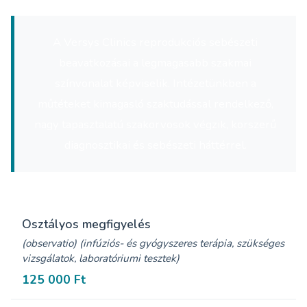
A Versys Clinics reprodukciós sebészeti
beavatkozásai a legmagasabb szakmai
színvonalat képviselik. Intézetünkben a
műtéteket kimagasló szaktudással rendelkező,
nagy tapasztalatú szakorvosok végzik, korszerű
diagnosztikai és sebészeti háttérrel.
Osztályos megfigyelés
(observatio) (infúziós- és gyógyszeres terápia, szükséges
vizsgálatok, laboratóriumi tesztek)
125 000 Ft