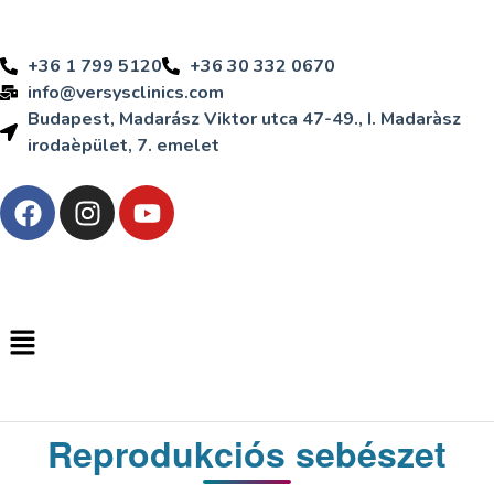
+36 1 799 5120
+36 30 332 0670
info@versysclinics.com
Budapest, Madarász Viktor utca 47-49., I. Madaràsz
irodaèpület, 7. emelet
Reprodukciós sebészet