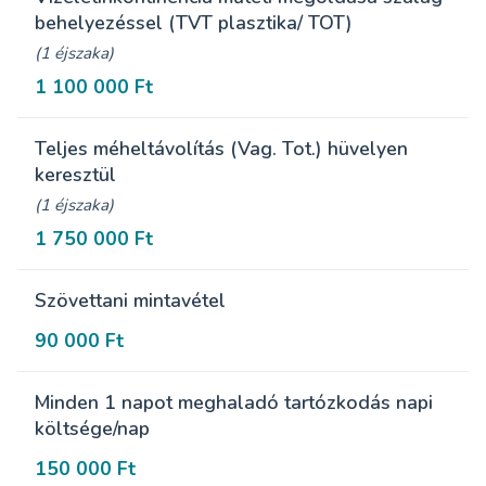
behelyezéssel (TVT plasztika/ TOT)
(1 éjszaka)
1 100 000 Ft
Teljes méheltávolítás (Vag. Tot.) hüvelyen
keresztül
(1 éjszaka)
1 750 000 Ft
Szövettani mintavétel
90 000 Ft
Minden 1 napot meghaladó tartózkodás napi
költsége/nap
150 000 Ft