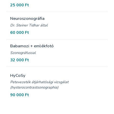
25 000 Ft
Neuroszonográfia
Dr. Steiner Tidhar által
60 000 Ft
Babamozi + emlékfotó
Szonográfussal
32 000 Ft
HyCoSy
Petevezeték átjárhatósági vizsgálat
(hysterocontrastsonographia)
90 000 Ft