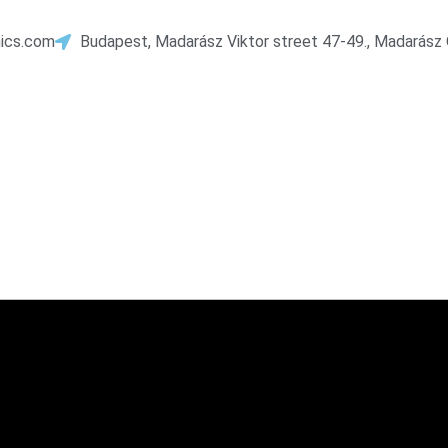
nics.com
Budapest, Madarász Viktor street 47-49., Madarász Off
korvosaink