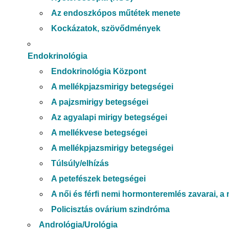
szülész-nőgyógyász szakorvos, ultrahang special
Az endoszkópos műtétek menete
2001-ben végeztem a Semmelweis Egyetem
Kockázatok, szövődmények
Általános Orvostudományi Karán, ahol szülész-
nőgyógyász szakorvosi képesítést szereztem, m
Endokrinológia
korán az ultrahang-diagnosztika irányába
Endokrinológia Központ
specializálódtam. Kiemelt szakterületem a magza
A mellékpjazsmirigy betegségei
TÖBB
agyi fejlődési rendellenességek korai felismerése
A pajzsmirigy betegségei
valamint az ikerterhességek ultrahangos követés
Az agyalapi mirigy betegségei
Diagnosztikai munkámat magas szintű szaktudás
A mellékvese betegségei
csúcstechnológiás ultrahang-berendezések
A mellékpjazsmirigy betegségei
támogatják.
Sza
Túlsúly/elhízás
Rendelkezem a nemzetközi szakmai szervezetek
A petefészek betegségei
elismert minősítéseivel: ISUOG – International
A női és férfi nemi hormonteremlés zavarai, 
Society of Ultrasound in Obstetrics and Gynecolo
Policisztás ovárium szindróma
IOTA – International Ovarian Tumor Analysis, FM
Andrológia/Urológia