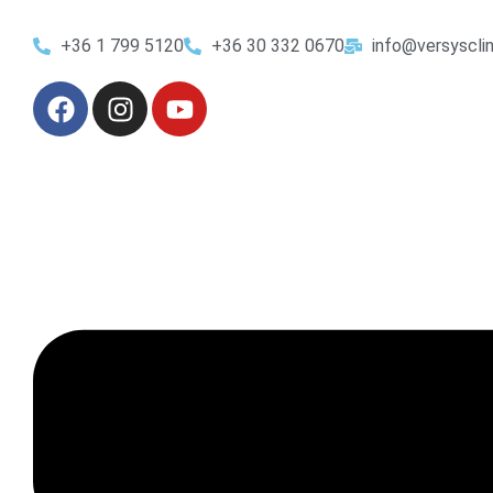
+36 1 799 5120
+36 30 332 0670
info@versyscli
Sza