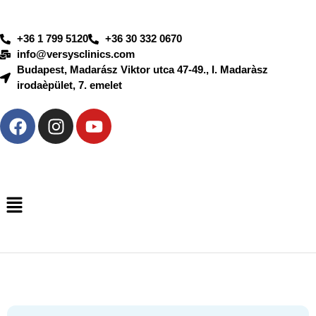
+36 1 799 5120
+36 30 332 0670
info@versysclinics.com
Budapest, Madarász Viktor utca 47-49., I. Madaràsz
irodaèpület, 7. emelet