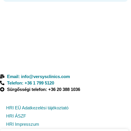
Elérhetőségeink
1138 BUDAPEST MADARÁSZ VIKTOR UTCA 47-49. 7.
EMELET​
MADARÁSZ IRODAHÁZ, I. ÉPÜLET
Email: info@versysclinics.com
Telefon: +36 1 799 5120
Sürgősségi telefon: +36 20 388 1036
Dokumentumok
HRI EÜ Adatkezelési tájékoztató
HRI ÁSZF
HRI Impresszum