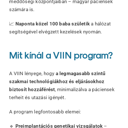
meddőségi központjaiban – magyar páciensek
számára is.
📈
Naponta közel 100 baba születik
a hálózat
segítségével elvégzett kezelések nyomán.
Mit kínál a VIIN program?
A VIIN lényege, hogy
a legmagasabb szintű
szakmai technológiákhoz és eljárásokhoz
biztosít hozzáférést
, minimalizálva a páciensek
terheit és utazási igényét.
A program legfontosabb elemei:
🔹
Preimplantációs genetikai vizsgálatok
–