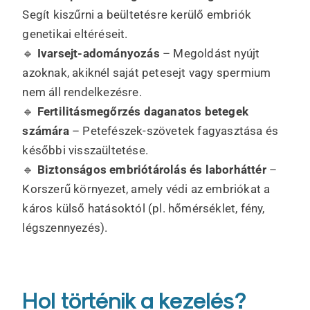
Segít kiszűrni a beültetésre kerülő embriók
genetikai eltéréseit.
🔹
Ivarsejt-adományozás
– Megoldást nyújt
azoknak, akiknél saját petesejt vagy spermium
nem áll rendelkezésre.
🔹
Fertilitásmegőrzés daganatos betegek
számára
– Petefészek-szövetek fagyasztása és
későbbi visszaültetése.
🔹
Biztonságos embriótárolás és laborháttér
–
Korszerű környezet, amely védi az embriókat a
káros külső hatásoktól (pl. hőmérséklet, fény,
légszennyezés).
Hol történik a kezelés?