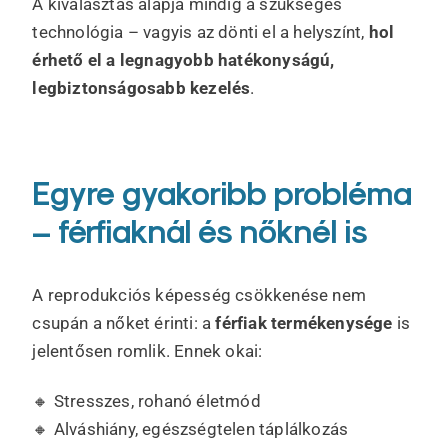
A kiválasztás alapja mindig a szükséges
technológia – vagyis az dönti el a helyszínt,
hol
érhető el a legnagyobb hatékonyságú,
legbiztonságosabb kezelés
.
Egyre gyakoribb probléma
– férfiaknál és nőknél is
A reprodukciós képesség csökkenése nem
csupán a nőket érinti: a
férfiak termékenysége
is
jelentősen romlik. Ennek okai:
🔸 Stresszes, rohanó életmód
🔸 Alváshiány, egészségtelen táplálkozás