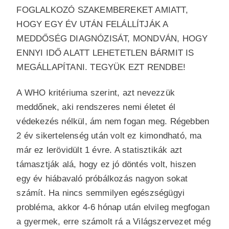
FOGLALKOZÓ SZAKEMBEREKET AMIATT,
HOGY EGY ÉV UTÁN FELÁLLÍTJÁK A
MEDDŐSÉG DIAGNÓZISÁT, MONDVÁN, HOGY
ENNYI IDŐ ALATT LEHETETLEN BÁRMIT IS
MEGÁLLAPÍTANI. TEGYÜK EZT RENDBE!
A WHO kritériuma szerint, azt nevezzük
meddőnek, aki rendszeres nemi életet él
védekezés nélkül, ám nem fogan meg. Régebben
2 év sikertelenség után volt ez kimondható, ma
már ez lerövidült 1 évre. A statisztikák azt
támasztják alá, hogy ez jó döntés volt, hiszen
egy év hiábavaló próbálkozás nagyon sokat
számít. Ha nincs semmilyen egészségügyi
probléma, akkor 4-6 hónap után elvileg megfogan
a gyermek, erre számolt rá a Világszervezet még