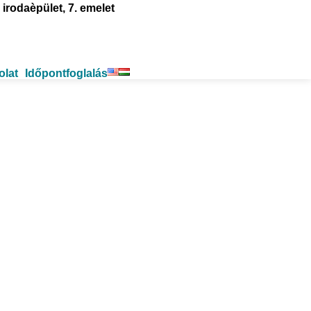
irodaèpület, 7. emelet
olat
Időpontfoglalás