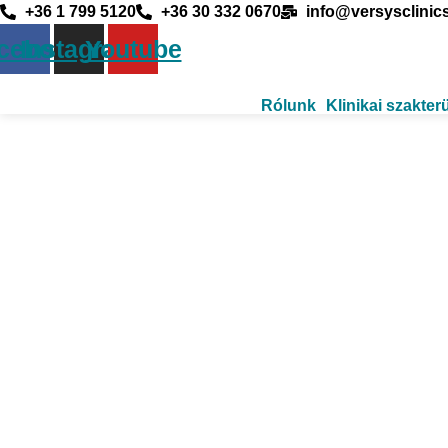
+36 1 799 5120
+36 30 332 0670
info@versysclinic
cebook
Instagram
Youtube
Rólunk
Klinikai szakter