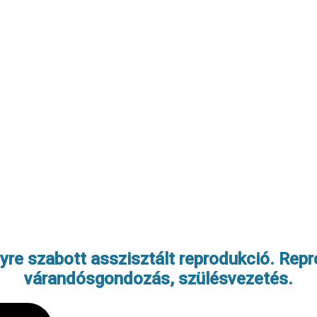
re szabott asszisztált reprodukció. Repr
várandósgondozás, szülésvezetés.