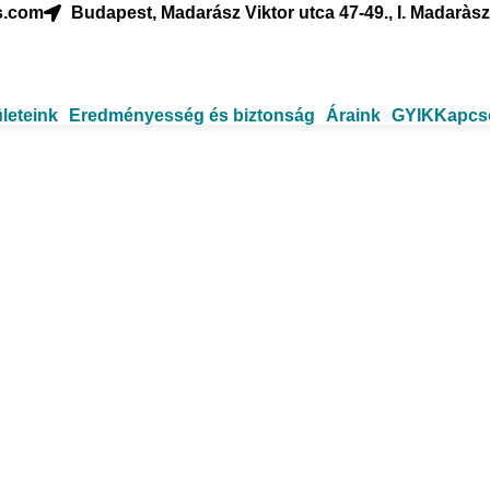
s.com
Budapest, Madarász Viktor utca 47-49., I. Madaràsz 
ületeink
Eredményesség és biztonság
Áraink
GYIK
Kapcs