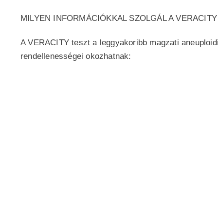
MILYEN INFORMÁCIÓKKAL SZOLGÁL A VERACITY
A VERACITY teszt a leggyakoribb magzati aneuploidi
rendellenességei okozhatnak:
Down-szindróma (21-es kromoszóma triszómiája)
Edwards-szindróma (18-as kromoszóma triszómiája)
Patau-szindróma (13-as kromoszóma triszómiája)
Turner-szindróma (X kromoszóma monoszómiája)
Tripla X-szindróma (X kromoszóma triszómiája)
Klinefelter-szindróma (XXY kromoszóma rendelleness
Jacobs-szindróma (XYY kromoszóma rendellenesség
XXYY szindróma
A Veracity teszt vizsgál mikrodeléciókat, amelyek hát
DiGeorge szindróma (22q11.2)