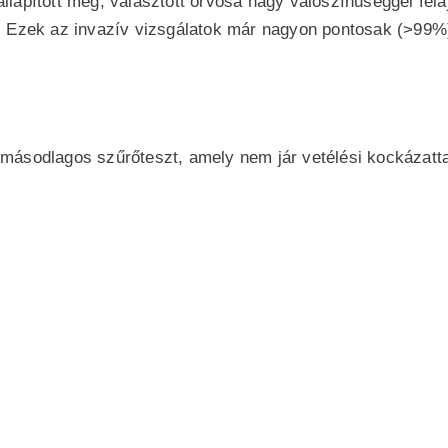
lapított meg, választott orvosa nagy valószínűséggel fela
. Ezek az invazív vizsgálatok már nagyon pontosak (>99%),
másodlagos szűrőteszt, amely nem jár vetélési kockázatt