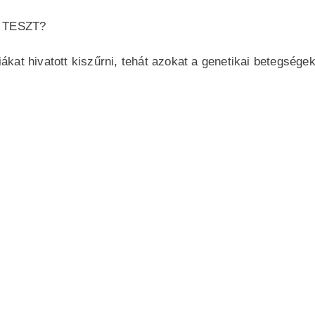
 TESZT?
ákat hivatott kiszűrni, tehát azokat a genetikai betegsé
ég)
)
terében egy-egy kromoszóma kis részének hiánya áll.