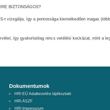
YIRE BIZTONSÁGOS?
-t vizsgálja, így a pontossága kiemelkedően magas (több
el, így gyakorlatilag nincs vetélési kockázat, mint a leg
Dokumentumok
HRI EÜ Adatkezelési tájékoztató
HRI ÁSZF
HRI Impresszum