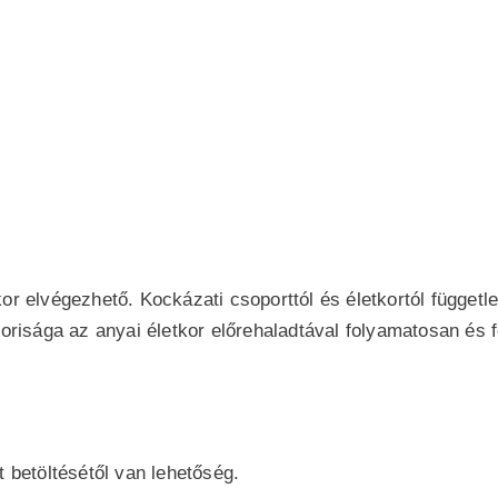
kor elvégezhető. Kockázati csoporttól és életkortól függ
isága az anyai életkor előrehaladtával folyamatosan és f
t betöltésétől van lehetőség.