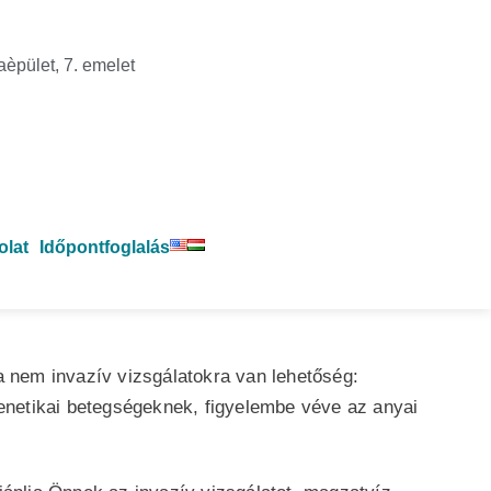
aèpület, 7. emelet
olat
Időpontfoglalás
a nem invazív vizsgálatokra van lehetőség:
genetikai betegségeknek, figyelembe véve az anyai