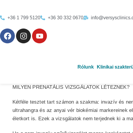
+36 1 799 5120
+36 30 332 0670
info@versysclinics
VERACITY NEM-INVAZÍV MAGZATI SZŰRŐTESZT
MI IS AZ A PRENATÁLIS TESZT, AZAZ MAGZATI 
Rólunk
Klinikai szakter
A magzatot érintő, esetlegesen felmerülő, genetikai
MILYEN PRENATÁLIS VIZSGÁLATOK LÉTEZNEK?
Kétféle tesztet tart számon a szakma: invazív és ne
ultrahangra és az anyai vér biokémiai markereinek e
életkort is. Ezek a vizsgálatok nem terjednek ki a 