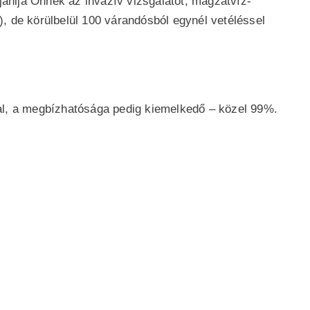
jánlja Önnek az invazív vizsgálatot, magzatvíz-
 de körülbelül 100 várandósból egynél vetéléssel
al, a megbízhatósága pedig kiemelkedő – közel 99%.