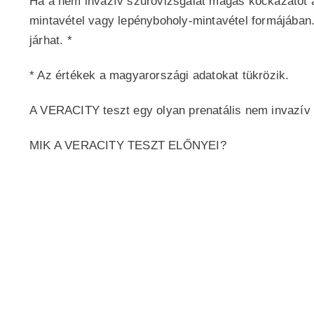
Ha a nem invazív szűrővizsgálat magas kockázatot ál
mintavétel vagy lepényboholy-mintavétel formájában
járhat. *
* Az értékek a magyarországi adatokat tükrözik.
A VERACITY teszt egy olyan prenatális nem invazív 
MIK A VERACITY TESZT ELŐNYEI?
Akár 1 héten belüli eredmény
Már 10 hetes kortól elvégezhető
Nem okoz vetélési kockázatot
Kiemelkedően magas pontosság
Nem szükséges éhgyomori vérvétel
Klinikánkon helyben elvégezzük a tesztet
Már 10. héten tudható a baba neme