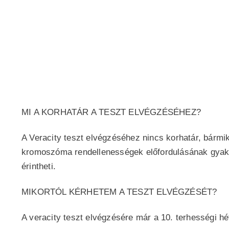
1p36 deléciós szindróma
Smith-Magenis szindróma (17p11.2)
Wolf-Hirschhorn szindróma (4p16.3)
Meghatározható továbbá a magzat neme is.
MI A KORHATÁR A TESZT ELVÉGZÉSÉHEZ?
A Veracity teszt elvégzéséhez nincs korhatár, bármi
kromoszóma rendellenességek előfordulásának gyakor
érintheti.
MIKORTÓL KÉRHETEM A TESZT ELVÉGZÉSÉT?
A veracity teszt elvégzésére már a 10. terhességi hé