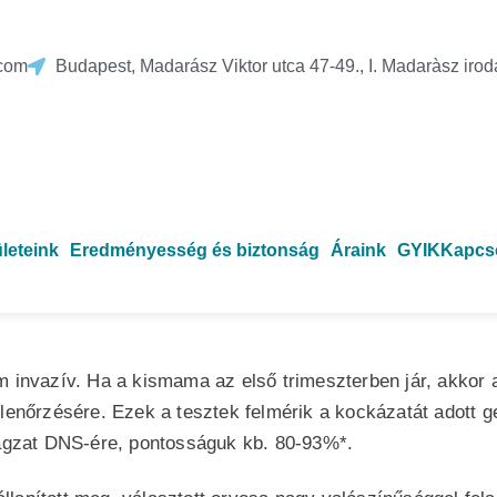
.com
Budapest, Madarász Viktor utca 47-49., I. Madaràsz irod
SZŰRŐTESZT?
ületeink
Eredményesség és biztonság
Áraink
GYIK
Kapcs
 betegségek kiszűrésére alkalmas teszt.
m invazív. Ha a kismama az első trimeszterben jár, akkor 
llenőrzésére. Ezek a tesztek felmérik a kockázatát adott 
magzat DNS-ére, pontosságuk kb. 80-93%*.